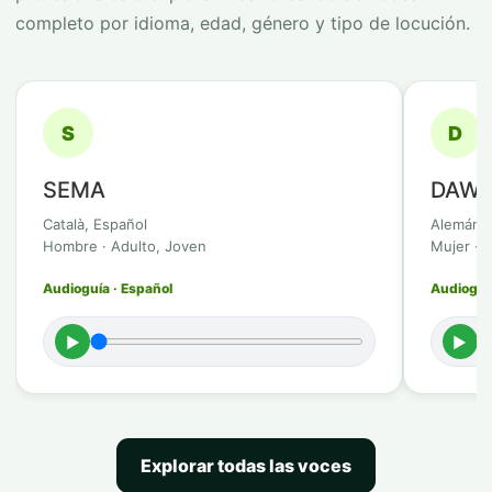
completo por idioma, edad, género y tipo de locución.
S
D
SEMA
DAWI
Català, Español
Alemán
Hombre · Adulto, Joven
Mujer · 
Audioguía · Español
Audioguí
►
►
Explorar todas las voces