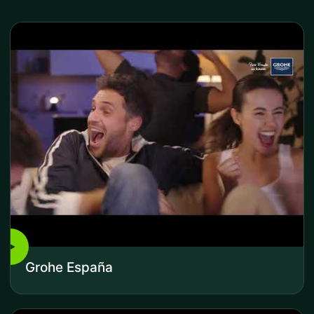
▶
Grohe España