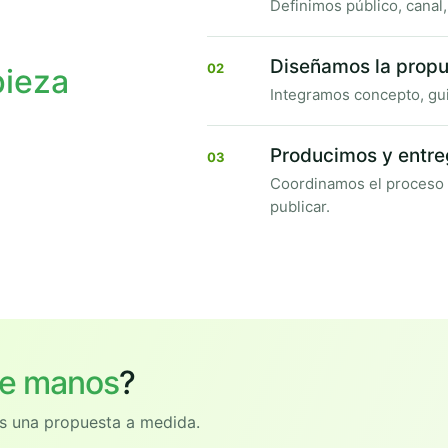
Definimos público, canal
Diseñamos la prop
02
pieza
Integramos concepto, gui
Producimos y entr
03
Coordinamos el proceso c
publicar.
re manos
?
s una propuesta a medida.