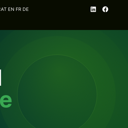
EN
FR
DE
l
se