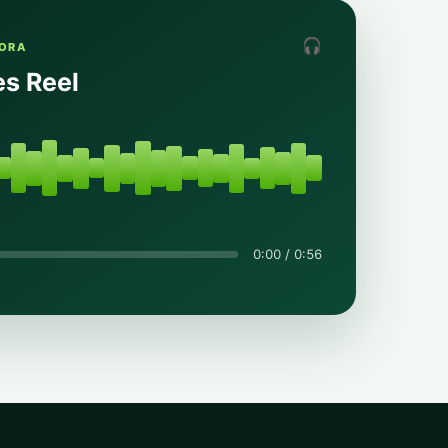
🎧
NORA
es Reel
0:00 / 0:56