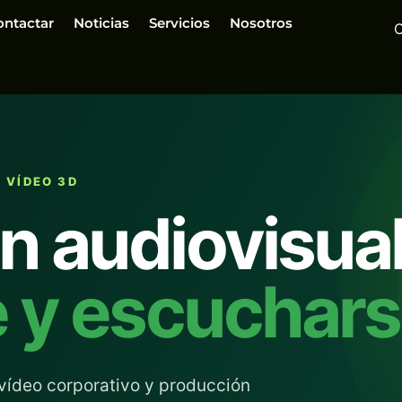
ontactar
Noticias
Servicios
Nosotros
 VÍDEO 3D
n audiovisua
e y escuchar
, vídeo corporativo y producción