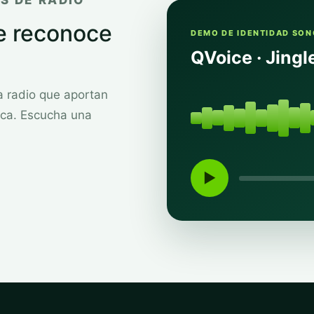
S DE RADIO
e reconoce
DEMO DE IDENTIDAD SO
QVoice · Jingl
a radio que aportan
rca. Escucha una
▶