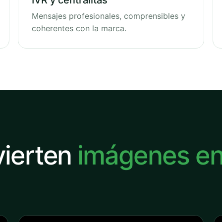
IVR y centralitas
Mensajes profesionales, comprensibles y
coherentes con la marca.
vierten
imágenes e