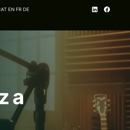
EN
FR
DE
z a