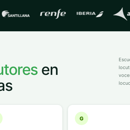
s con las que trabaja
QVoice
Escuc
utores
en
locut
voce
as
locuc
G