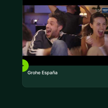
▶
Grohe España