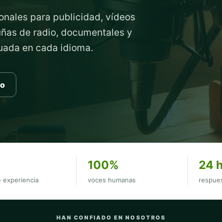
onales para publicidad, vídeos
cuñas de radio, documentales y
cuada en cada idioma.
to
100%
24 
 experiencia
voces humanas
respues
HAN CONFIADO EN NOSOTROS