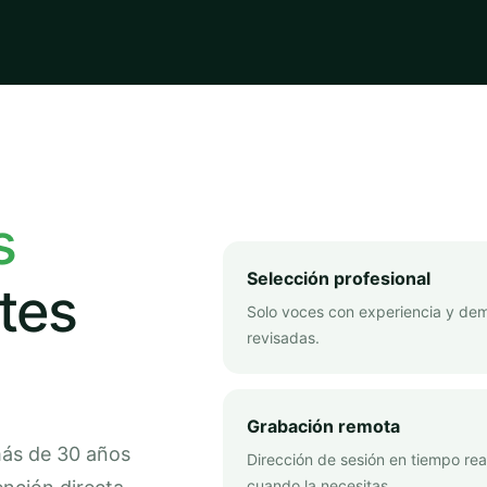
s
Selección profesional
tes
Solo voces con experiencia y de
revisadas.
Grabación remota
más de 30 años
Dirección de sesión en tiempo rea
cuando la necesitas.