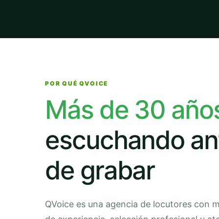
POR QUÉ QVOICE
Más de 30 año
escuchando an
de grabar
QVoice es una agencia de locutores con 