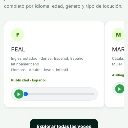
completo por idioma, edad, género y tipo de locución.
F
M
FEAL
MARB
Inglés estadounidense, Español, Español
Català, 
latinoamericano
Mujer · 
Hombre · Adulto, Joven, Infantil
Audioguía
Publicidad · Español
►
►
Explorar todas las voces