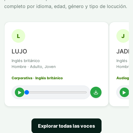
completo por idioma, edad, género y tipo de locución.
L
J
LUJO
JADI
Inglés británico
Inglés br
Hombre · Adulto, Joven
Hombre ·
Corporativa · Inglés británico
Audioguía
►
►
Explorar todas las voces