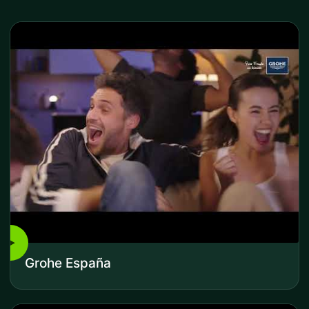
▶
Grohe España