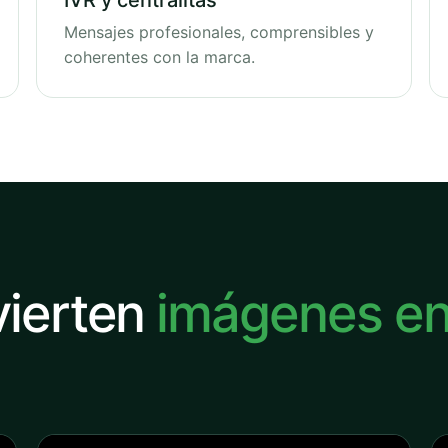
IVR y centralitas
Mensajes profesionales, comprensibles y
coherentes con la marca.
vierten
imágenes e