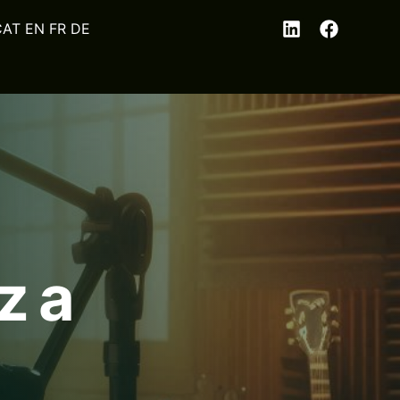
EN
FR
DE
z a