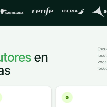
s con las que trabaja
QVoice
Escuc
utores
en
locut
voce
as
locuc
G