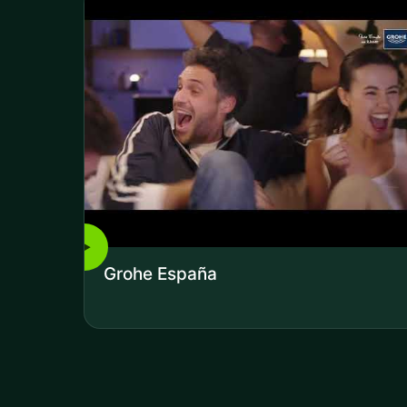
▶
Grohe España