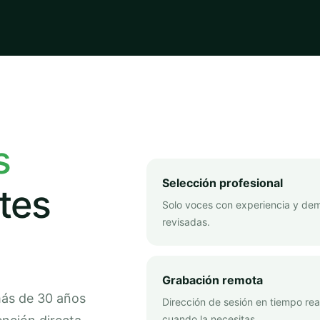
s
Selección profesional
tes
Solo voces con experiencia y de
revisadas.
Grabación remota
más de 30 años
Dirección de sesión en tiempo rea
cuando la necesitas.