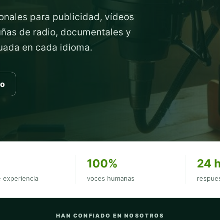
onales para publicidad, vídeos
cuñas de radio, documentales y
cuada en cada idioma.
to
100%
24 
 experiencia
voces humanas
respues
HAN CONFIADO EN NOSOTROS