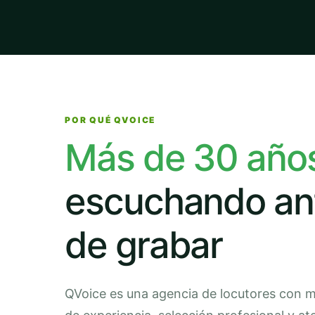
POR QUÉ QVOICE
Más de 30 año
escuchando an
de grabar
QVoice es una agencia de locutores con 