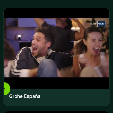
▶
Grohe España