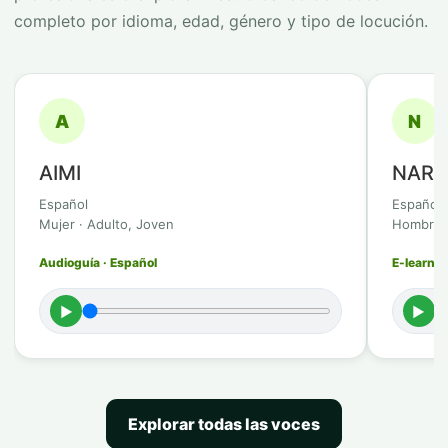
completo por idioma, edad, género y tipo de locución.
A
N
AIMI
NAR
Español
Español
Mujer · Adulto, Joven
Hombre ·
Audioguía · Español
E-learnin
►
►
Explorar todas las voces