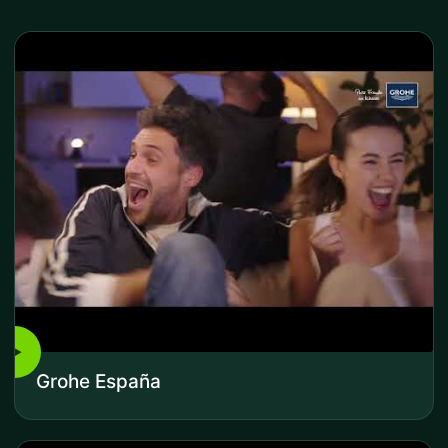
▶
Grohe España