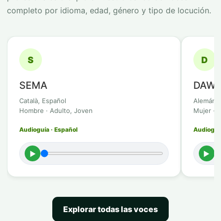
completo por idioma, edad, género y tipo de locución.
S
D
SEMA
DAWI
Català, Español
Alemán
Hombre · Adulto, Joven
Mujer · 
Audioguía · Español
Audioguí
►
►
Explorar todas las voces