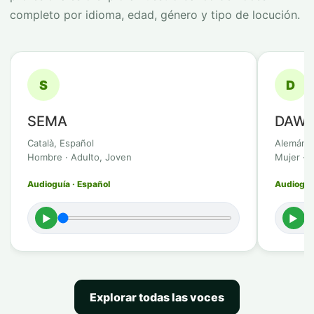
completo por idioma, edad, género y tipo de locución.
S
D
SEMA
DAWI
Català, Español
Alemán
Hombre · Adulto, Joven
Mujer · 
Audioguía · Español
Audioguí
►
►
Explorar todas las voces