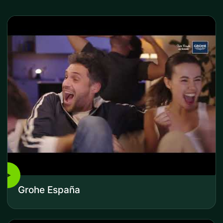
▶
Grohe España