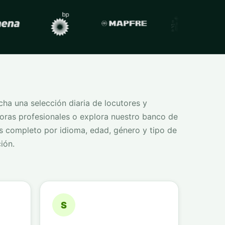
ha una selección diaria de locutores y
oras profesionales o explora nuestro banco de
s completo por idioma, edad, género y tipo de
ión.
S