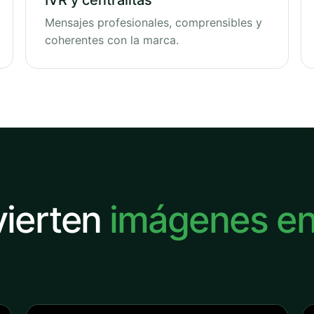
IVR y centralitas
Mensajes profesionales, comprensibles y
coherentes con la marca.
vierten
imágenes e