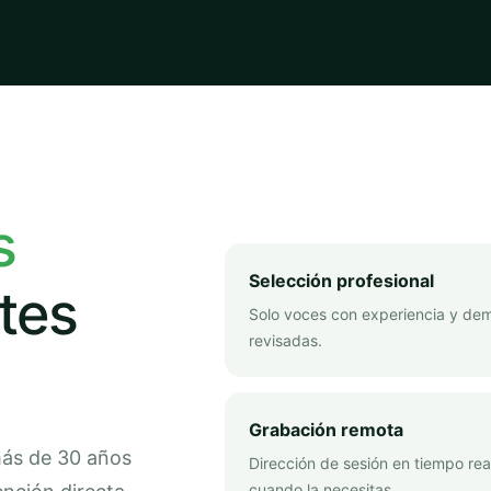
s
Selección profesional
tes
Solo voces con experiencia y de
revisadas.
Grabación remota
más de 30 años
Dirección de sesión en tiempo rea
cuando la necesitas.