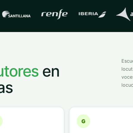
s con las que trabaja
QVoice
Escuc
utores
en
locut
voce
as
locuc
G