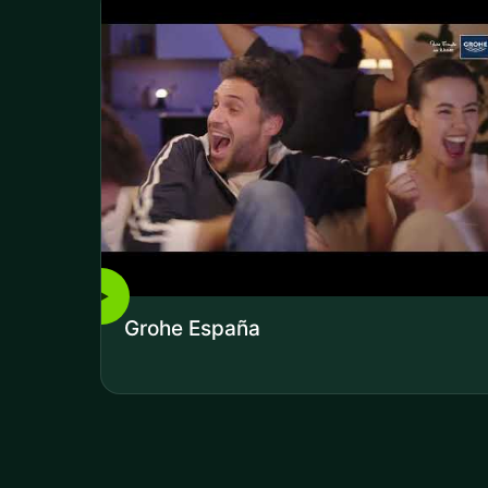
▶
Grohe España