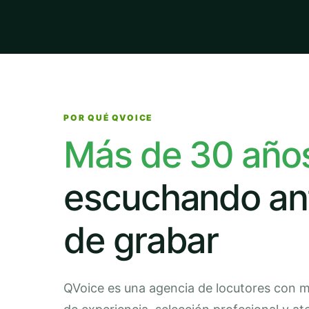
POR QUÉ QVOICE
Más de 30 año
escuchando an
de grabar
QVoice es una agencia de locutores con 