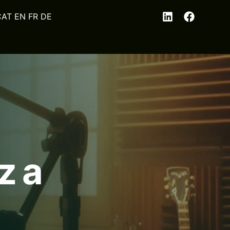
EN
FR
DE
z a