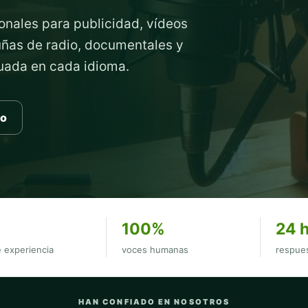
onales para publicidad, vídeos
cuñas de radio, documentales y
cuada en cada idioma.
to
100%
24 
 experiencia
voces humanas
respues
HAN CONFIADO EN NOSOTROS