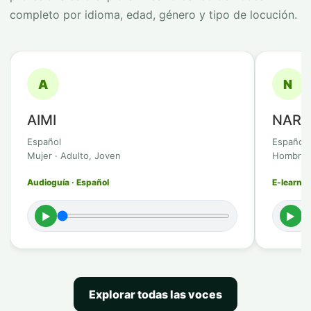
completo por idioma, edad, género y tipo de locución.
A
N
AIMI
NAR
Español
Español
Mujer · Adulto, Joven
Hombre ·
Audioguía · Español
E-learnin
►
►
Explorar todas las voces