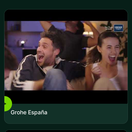
▶
Grohe España