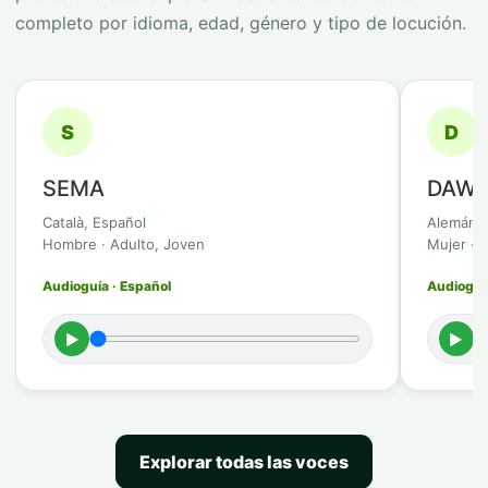
completo por idioma, edad, género y tipo de locución.
S
D
SEMA
DAWI
Català, Español
Alemán
Hombre · Adulto, Joven
Mujer · 
Audioguía · Español
Audioguí
►
►
Explorar todas las voces