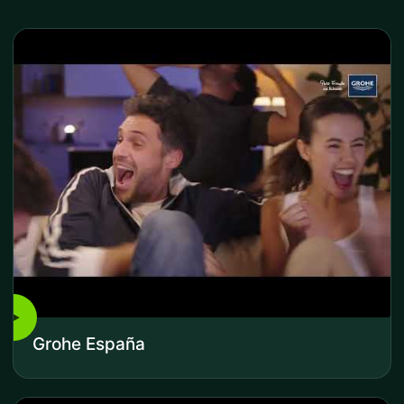
▶
Grohe España