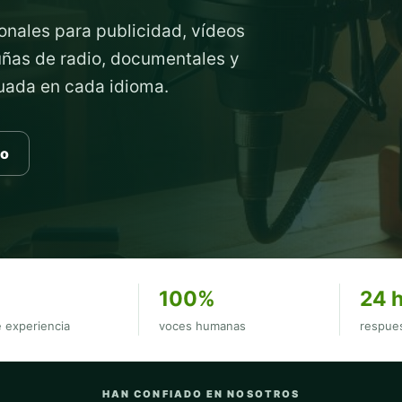
onales para publicidad, vídeos
cuñas de radio, documentales y
cuada en cada idioma.
to
100%
24 
 experiencia
voces humanas
respues
HAN CONFIADO EN NOSOTROS