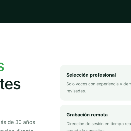
s
Selección profesional
tes
Solo voces con experiencia y de
revisadas.
Grabación remota
más de 30 años
Dirección de sesión en tiempo rea
cuando la necesitas.