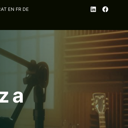
EN
FR
DE
z a