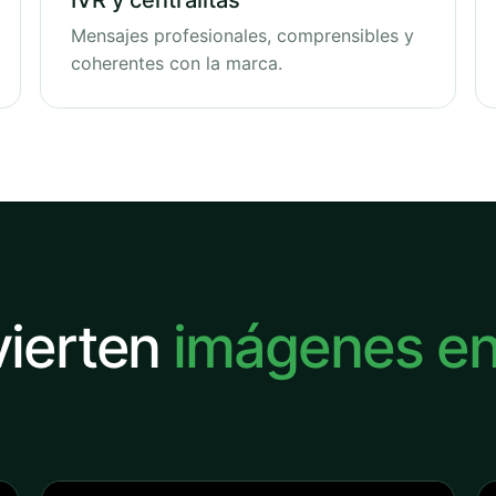
IVR y centralitas
Mensajes profesionales, comprensibles y
coherentes con la marca.
vierten
imágenes e