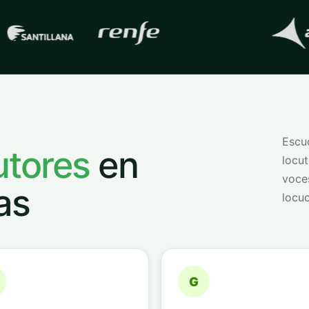
s con las que trabaja
QVoice
Escuc
utores
en
locut
voce
as
locuc
G