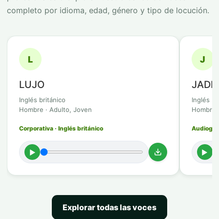
completo por idioma, edad, género y tipo de locución.
L
J
LUJO
JADI
Inglés británico
Inglés br
Hombre · Adulto, Joven
Hombre ·
Corporativa · Inglés británico
Audioguía
►
►
Explorar todas las voces