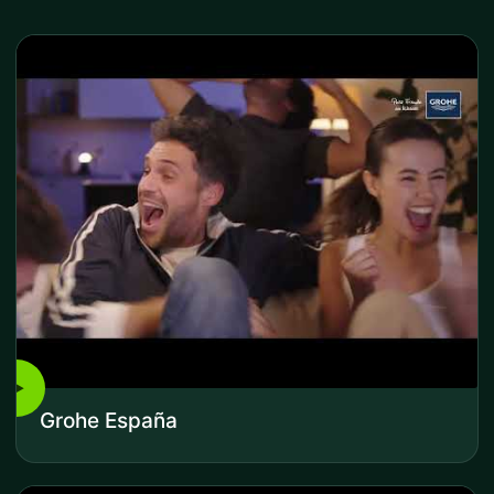
▶
Grohe España