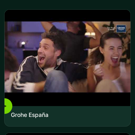
▶
Grohe España