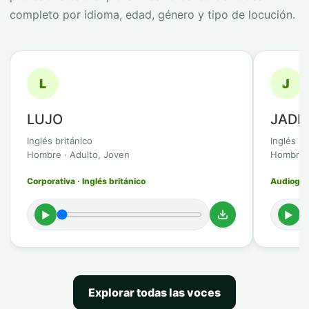
completo por idioma, edad, género y tipo de locución.
L
J
LUJO
JADI
Inglés británico
Inglés br
Hombre · Adulto, Joven
Hombre ·
Corporativa · Inglés británico
Audioguía
►
►
Explorar todas las voces