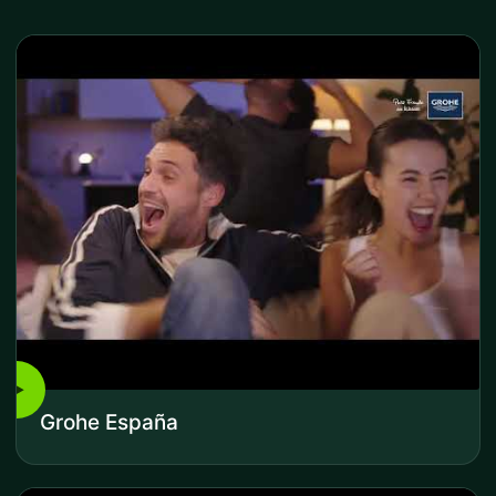
▶
Grohe España