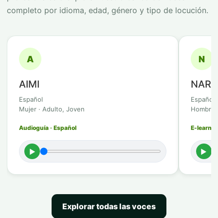
completo por idioma, edad, género y tipo de locución.
A
N
AIMI
NAR
Español
Español
Mujer · Adulto, Joven
Hombre ·
Audioguía · Español
E-learnin
►
►
Explorar todas las voces