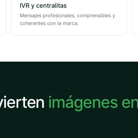
IVR y centralitas
Mensajes profesionales, comprensibles y
coherentes con la marca.
vierten
imágenes e