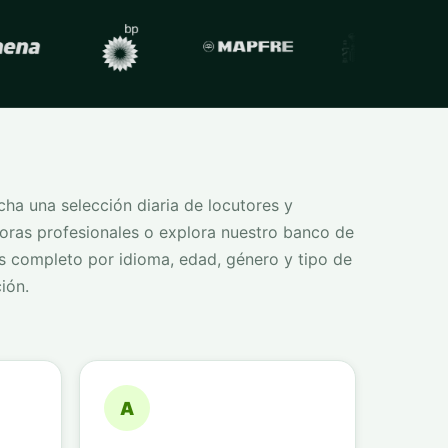
ha una selección diaria de locutores y
oras profesionales o explora nuestro banco de
s completo por idioma, edad, género y tipo de
ión.
A