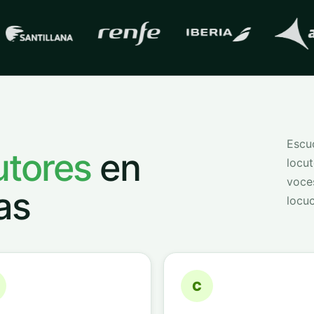
s con las que trabaja
QVoice
Escuc
utores
en
locut
voce
as
locuc
C