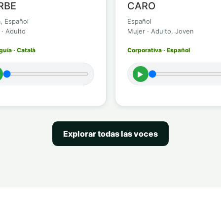
RBE
CARO
à, Español
Español
 · Adulto
Mujer · Adulto, Joven
uía · Català
Corporativa · Español
►
Explorar todas las voces