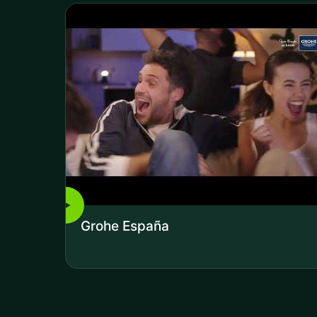
▶
Grohe España