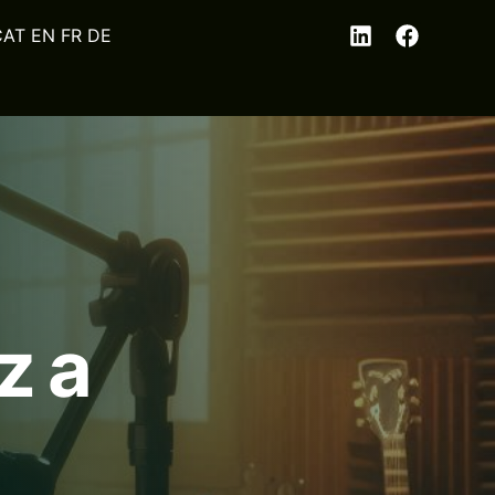
EN
FR
DE
z a