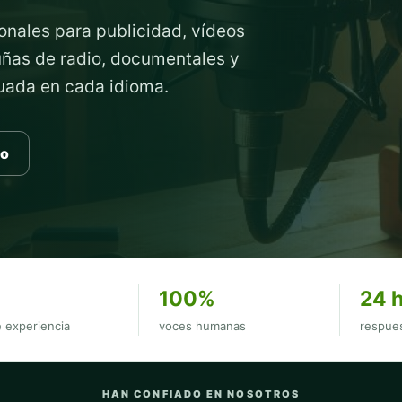
onales para publicidad, vídeos
cuñas de radio, documentales y
cuada en cada idioma.
to
100%
24 
 experiencia
voces humanas
respues
HAN CONFIADO EN NOSOTROS