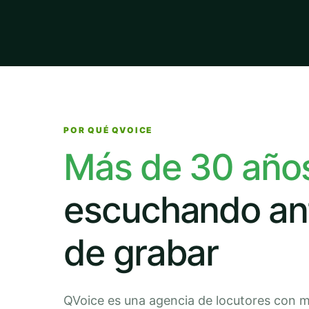
POR QUÉ QVOICE
Más de 30 año
escuchando an
de grabar
QVoice es una agencia de locutores con 