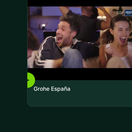
▶
Grohe España