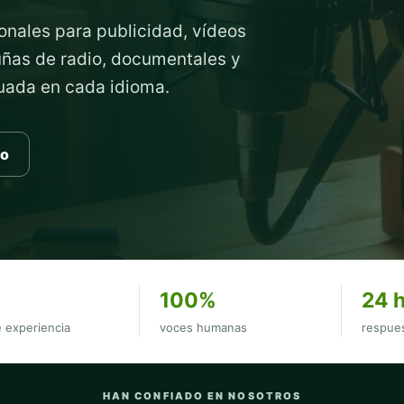
onales para publicidad, vídeos
cuñas de radio, documentales y
cuada en cada idioma.
to
100%
24 
 experiencia
voces humanas
respues
HAN CONFIADO EN NOSOTROS