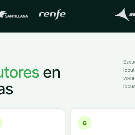
s con las que trabaja
QVoice
Escuc
utores
en
locut
voce
as
locuc
G