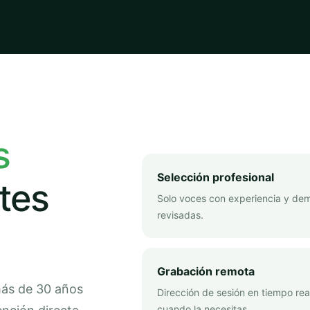
s
Selección profesional
tes
Solo voces con experiencia y de
revisadas.
Grabación remota
más de 30 años
Dirección de sesión en tiempo rea
cuando la necesitas.