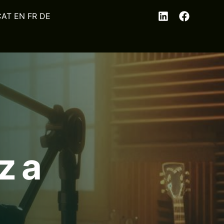
EN
FR
DE
z a