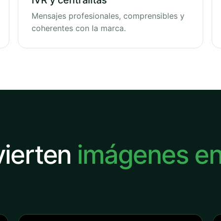
IVR y centralitas
Mensajes profesionales, comprensibles y
coherentes con la marca.
vierten
imágenes e