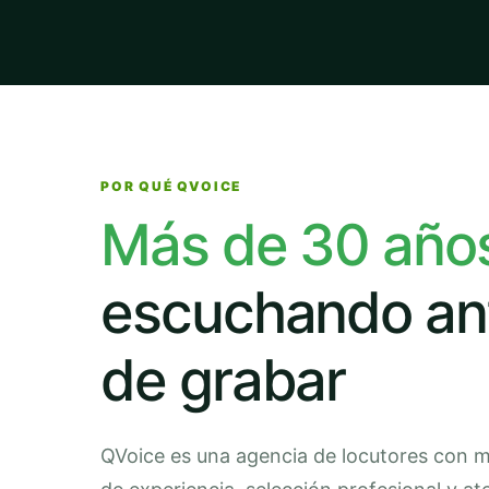
POR QUÉ QVOICE
Más de 30 año
escuchando an
de grabar
QVoice es una agencia de locutores con 