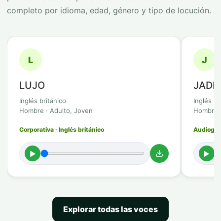
completo por idioma, edad, género y tipo de locución.
L
J
LUJO
JADI
Inglés británico
Inglés br
Hombre · Adulto, Joven
Hombre ·
Corporativa · Inglés británico
Audioguía
►
►
Explorar todas las voces