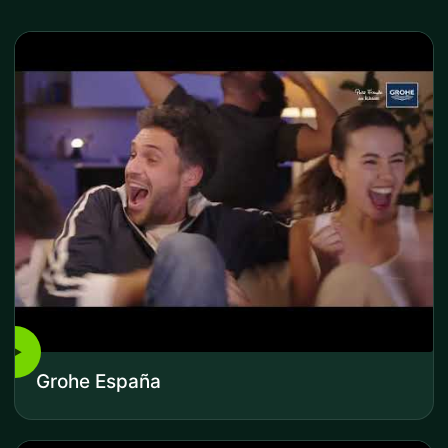
▶
Grohe España