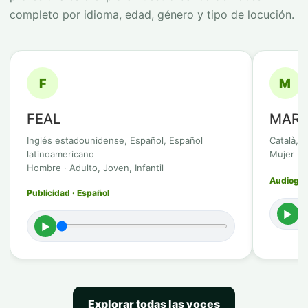
completo por idioma, edad, género y tipo de locución.
F
M
FEAL
MARB
Inglés estadounidense, Español, Español
Català, 
latinoamericano
Mujer · 
Hombre · Adulto, Joven, Infantil
Audioguía
Publicidad · Español
►
►
Explorar todas las voces