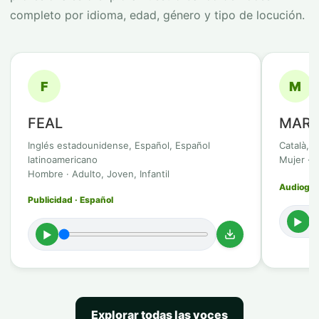
completo por idioma, edad, género y tipo de locución.
F
M
FEAL
MARB
Inglés estadounidense, Español, Español
Català, 
latinoamericano
Mujer · 
Hombre · Adulto, Joven, Infantil
Audioguía
Publicidad · Español
►
►
Explorar todas las voces