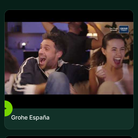
▶
Grohe España