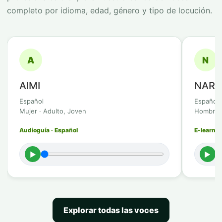
completo por idioma, edad, género y tipo de locución.
A
N
AIMI
NAR
Español
Español
Mujer · Adulto, Joven
Hombre ·
Audioguía · Español
E-learnin
►
►
Explorar todas las voces