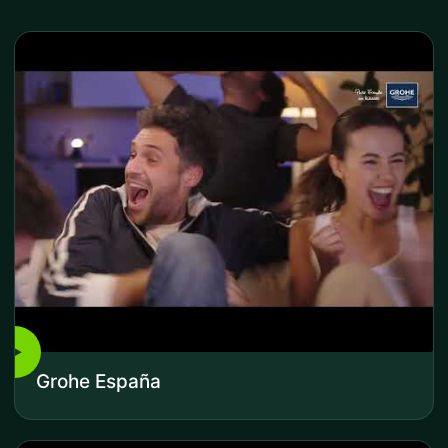
▶
Grohe España