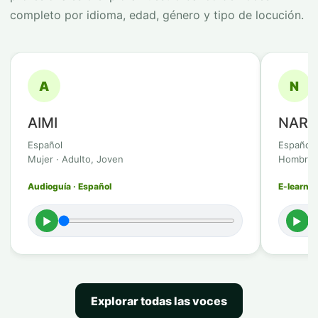
completo por idioma, edad, género y tipo de locución.
A
N
AIMI
NAR
Español
Español
Mujer · Adulto, Joven
Hombre ·
Audioguía · Español
E-learnin
►
►
Explorar todas las voces