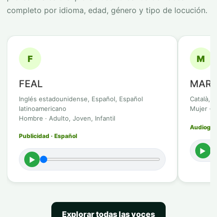
completo por idioma, edad, género y tipo de locución.
F
M
FEAL
MARB
Inglés estadounidense, Español, Español
Català, 
latinoamericano
Mujer · 
Hombre · Adulto, Joven, Infantil
Audioguía
Publicidad · Español
►
►
Explorar todas las voces