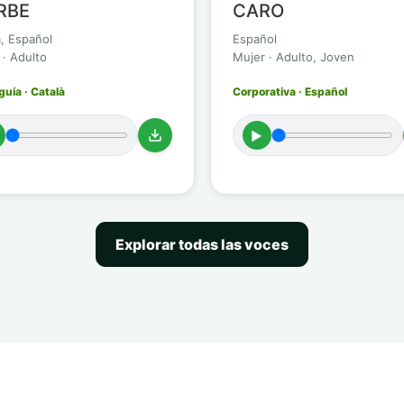
RBE
CARO
à, Español
Español
 · Adulto
Mujer · Adulto, Joven
uía · Català
Corporativa · Español
►
Explorar todas las voces