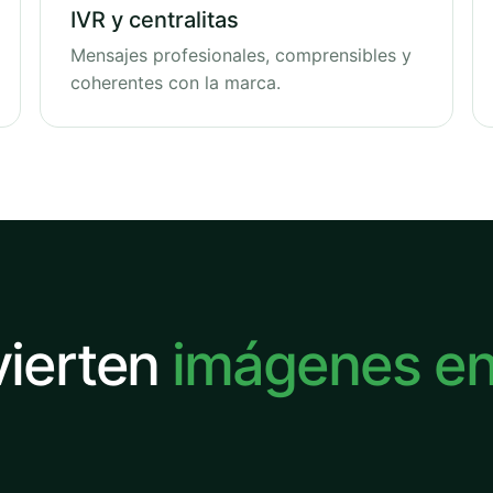
IVR y centralitas
Mensajes profesionales, comprensibles y
coherentes con la marca.
vierten
imágenes e