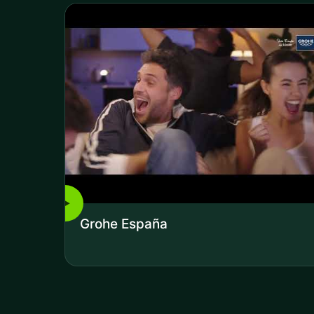
▶
Grohe España