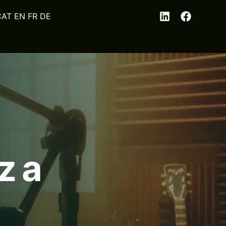
EN
FR
DE
z a