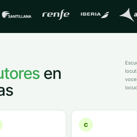
s con las que trabaja
QVoice
Escuc
utores
en
locut
voce
as
locuc
C