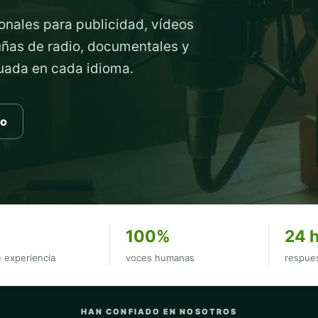
onales para publicidad, vídeos
cuñas de radio, documentales y
cuada en cada idioma.
to
100%
24 
 experiencia
voces humanas
respues
HAN CONFIADO EN NOSOTROS