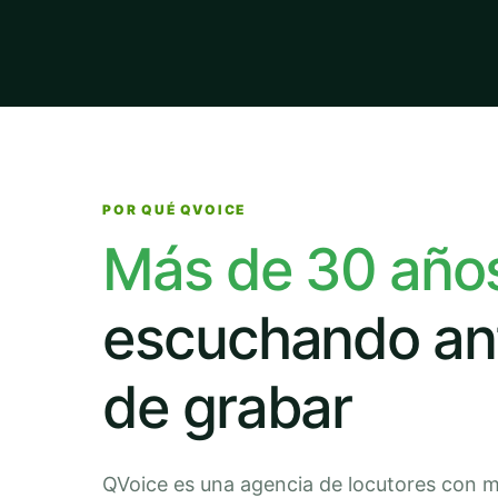
POR QUÉ QVOICE
Más de 30 año
escuchando an
de grabar
QVoice es una agencia de locutores con 