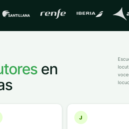
s con las que trabaja
QVoice
Escuc
utores
en
locut
voce
as
locuc
J