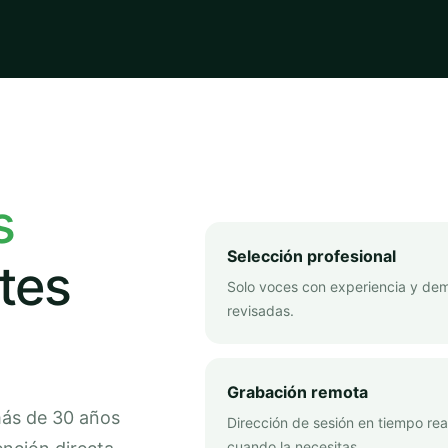
s
Selección profesional
tes
Solo voces con experiencia y de
revisadas.
Grabación remota
más de 30 años
Dirección de sesión en tiempo rea
cuando la necesitas.