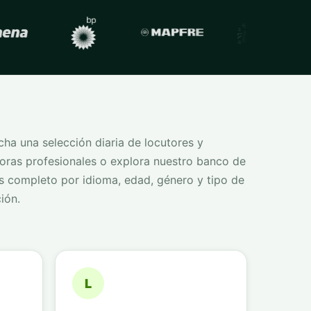
ha una selección diaria de locutores y
oras profesionales o explora nuestro banco de
s completo por idioma, edad, género y tipo de
ión.
L