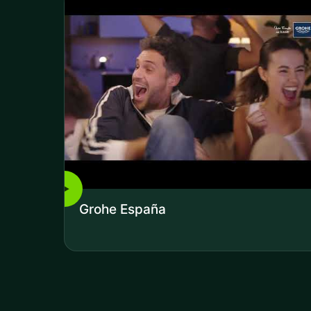
▶
Grohe España