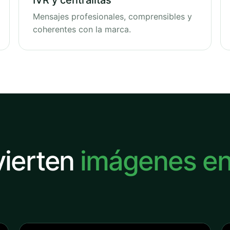
IVR y centralitas
Mensajes profesionales, comprensibles y
coherentes con la marca.
vierten
imágenes e