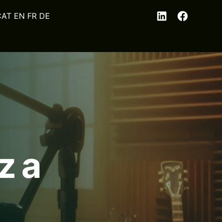
EN
FR
DE
z a