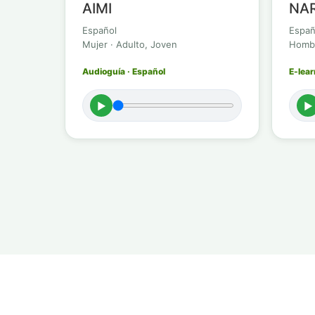
AIMI
NA
Español
Españ
Mujer · Adulto, Joven
Hombr
Audioguía · Español
E-lear
►
►