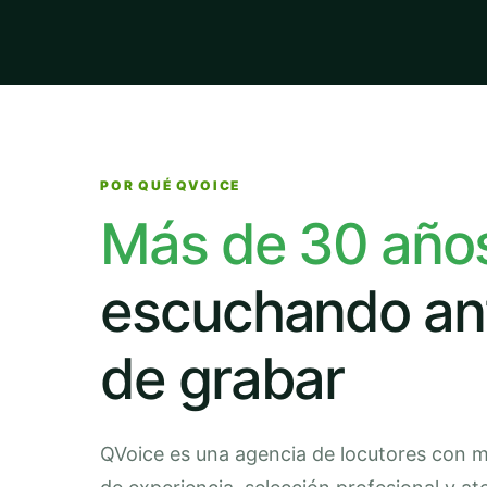
POR QUÉ QVOICE
Más de 30 año
escuchando an
de grabar
QVoice es una agencia de locutores con 