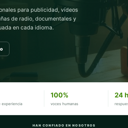
onales para publicidad, vídeos
cuñas de radio, documentales y
cuada en cada idioma.
to
100%
24 
 experiencia
voces humanas
respues
HAN CONFIADO EN NOSOTROS