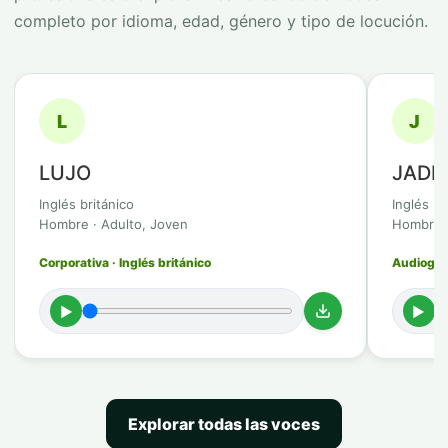
completo por idioma, edad, género y tipo de locución.
L
J
LUJO
JADI
Inglés británico
Inglés br
Hombre · Adulto, Joven
Hombre ·
Corporativa · Inglés británico
Audioguía
►
►
Explorar todas las voces