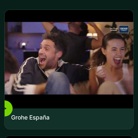
▶
Grohe España