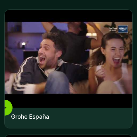
▶
Grohe España