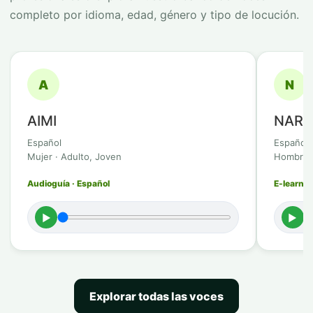
completo por idioma, edad, género y tipo de locución.
A
N
AIMI
NAR
Español
Español
Mujer · Adulto, Joven
Hombre ·
Audioguía · Español
E-learnin
►
►
Explorar todas las voces