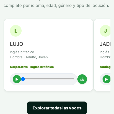
completo por idioma, edad, género y tipo de locución.
L
J
LUJO
JADI
Inglés británico
Inglés br
Hombre · Adulto, Joven
Hombre ·
Corporativa · Inglés británico
Audioguía
►
►
Explorar todas las voces