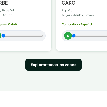
RBE
CARO
à, Español
Español
 · Adulto
Mujer · Adulto, Joven
uía · Català
Corporativa · Español
►
Explorar todas las voces