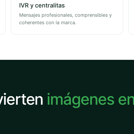
IVR y centralitas
Mensajes profesionales, comprensibles y
coherentes con la marca.
vierten
imágenes e