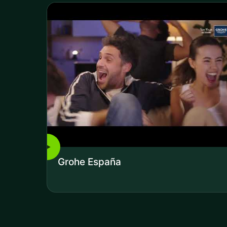
▶
Grohe España