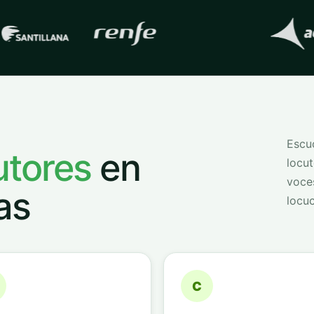
s con las que trabaja
QVoice
Escuc
utores
en
locut
voce
as
locuc
C