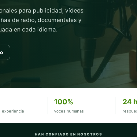
onales para publicidad, vídeos
cuñas de radio, documentales y
cuada en cada idioma.
to
100%
24 
 experiencia
voces humanas
respues
HAN CONFIADO EN NOSOTROS