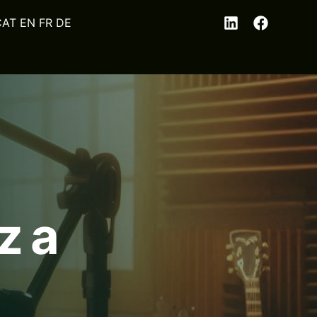
EN
FR
DE
z a