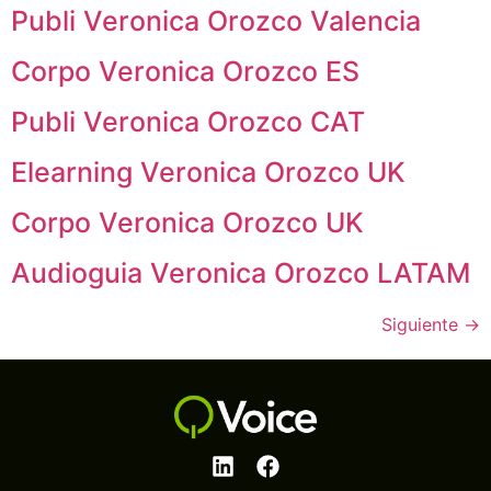
Publi Veronica Orozco Valencia
Corpo Veronica Orozco ES
Publi Veronica Orozco CAT
Elearning Veronica Orozco UK
Corpo Veronica Orozco UK
Audioguia Veronica Orozco LATAM
Siguiente
→