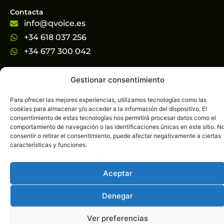
Contacta
info@qvoice.es
+34 618 037 256
+34 677 300 042
Información Legal
Gestionar consentimiento
Aviso legal
Política de privacidad
Para ofrecer las mejores experiencias, utilizamos tecnologías como las
cookies para almacenar y/o acceder a la información del dispositivo. El
Acceso | Registro
consentimiento de estas tecnologías nos permitirá procesar datos como el
comportamiento de navegación o las identificaciones únicas en este sitio. N
Trabajar con nosotros
Nosotros
consentir o retirar el consentimiento, puede afectar negativamente a ciertas
características y funciones.
Financiado por la Unión Europea – Next GenerationEU
Aceptar
Denegar
QVoice.es © 2026
Ver preferencias